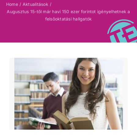
Home
Aktualitások
Augusztus 15-től már havi 150 ezer forintot igényelhetnek a
felsőoktatási hallgatók