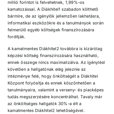
millió forintot is felvehetnek, 1,99%-os
kamatozással. A Diákhitel1 szabadon költhető
bármire, de az igénylők jellemzően lakhatásra,
informatikai eszközökre és a tanulmányok során
felmerülő egyéb költségek finanszírozására
fordítják.
A kamatmentes Diákhitel2 továbbra is kizárólag
képzési költség finanszírozására használható,
ennek összege nincs maximalizálva. Az igénylést
követően a hallgatónak elég jeleznie az
intézménye felé, hogy önköltségét a Diákhitel
Központ folyósítja és ennek köszönhetően a
tanulmányaira, valamint a verseny- és piacképes
tudás megszerzésére koncentrálhat. Tavaly már
az önköltséges hallgatók 30%-a élt a
kamatmentes Diákhitel2 lehetőségével.