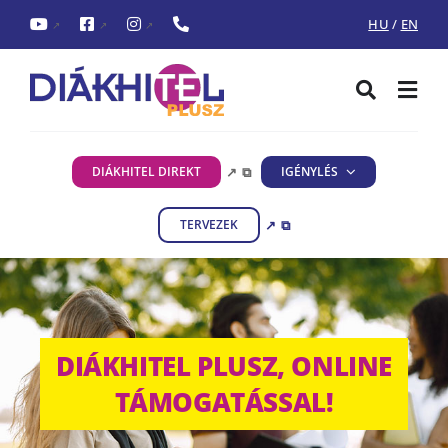
Ugrás
HU
/
EN
↗
↗
↗
a
tartalomra
Toggle
Togg
Navigati
Navi
Keresés...
ÉRDEKLŐDÖM
DIÁKHITEL DIREKT
↗
⧉
IGÉNYLÉS
TERVEZEK
↗
⧉
FELVETTEM
SZÜLŐKNEK
DIÁKHITEL PLUSZ, ONLINE
TÁMOGATÁSSAL!