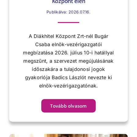
Központ élén
Publikálva: 2026.07.16.
A Diákhitel Központ Zrt-nél Bugár
Csaba elnök-vezérigazgatói
megbízatása 2026. július 10-i hatállyal
megszűnt, a szervezet megújulásának
időszakára a tulajdonosi jogok
gyakorlója Badics Lászlót nevezte ki
elnök-vezérigazgatónak.
Tovább olvasom