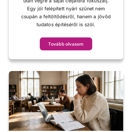
után végre a saját céljaidra fókuszálj.
Egy jól felépített nyári szünet nem
csupán a feltöltődésről, hanem a jövőd
tudatos építéséről is szól.
Tovább olvasom