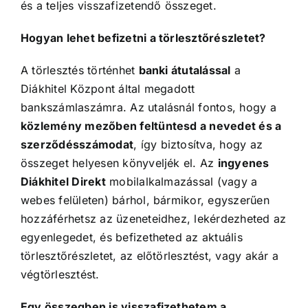
és a teljes visszafizetendő összeget.
Hogyan lehet befizetni a törlesztőrészletet?
A törlesztés történhet
banki átutalással
a
Diákhitel Központ által megadott
bankszámlaszámra. Az utalásnál fontos, hogy a
közlemény mezőben feltüntesd a nevedet és a
szerződésszámodat
, így biztosítva, hogy az
összeget helyesen könyveljék el. Az
ingyenes
Diákhitel Direkt
mobilalkalmazással (vagy a
webes felületen) bárhol, bármikor, egyszerűen
hozzáférhetsz az üzeneteidhez, lekérdezheted az
egyenlegedet, és befizetheted az aktuális
törlesztőrészletet, az előtörlesztést, vagy akár a
végtörlesztést.
Egy összegben is visszafizethetem a