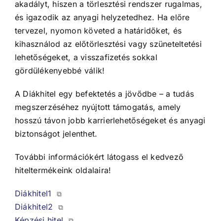
akadályt, hiszen a törlesztési rendszer rugalmas,
és igazodik az anyagi helyzetedhez. Ha előre
tervezel, nyomon követed a határidőket, és
kihasználod az előtörlesztési vagy szüneteltetési
lehetőségeket, a visszafizetés sokkal
gördülékenyebbé válik!
A Diákhitel egy befektetés a jövődbe – a tudás
megszerzéséhez nyújtott támogatás, amely
hosszú távon jobb karrierlehetőségeket és anyagi
biztonságot jelenthet.
További információkért látogass el kedvező
hiteltermékeink oldalaira!
Diákhitel1
⧉
Diákhitel2
⧉
Képzési hitel
⧉