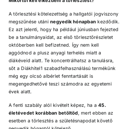
Mikortól kell elkezdeni a törlesztést?
A törlesztési kötelezettség a hallgatói jogviszony
megszűnése utáni
negyedik hónapban
kezdődik.
Ez azt jelenti, hogy ha például júniusban fejezted
be a tanulmányaidat, az első törlesztőrészletet
októberben kell befizetned. Így nem kell
aggódnod a plusz anyagi terhelés miatt a
diákéveid alatt. Te koncentrálhatsz a tanulásra,
sőt a Diákhitel1 szabadfelhasználású termékünk
még egy olcsó albérlet fenntartását is
megengedhetővé teszi számodra az egyetemi
évek alatt.
A fenti szabály alól kivételt képez, ha a
45.
életévedet korábban betöltöd
, mert ebben az
esetben a törlesztés a születésnapodat követő
negyedik hónaptól kötelező.