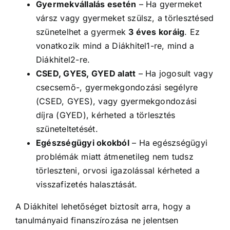
Gyermekvállalás esetén
– Ha gyermeket
vársz vagy gyermeket szülsz, a törlesztésed
szünetelhet a gyermek
3 éves koráig
. Ez
vonatkozik mind a Diákhitel1-re, mind a
Diákhitel2-re.
CSED, GYES, GYED alatt
– Ha jogosult vagy
csecsemő-, gyermekgondozási segélyre
(CSED, GYES), vagy gyermekgondozási
díjra (GYED), kérheted a törlesztés
szüneteltetését.
Egészségügyi okokból
– Ha egészségügyi
problémák miatt átmenetileg nem tudsz
törleszteni, orvosi igazolással kérheted a
visszafizetés halasztását.
A Diákhitel lehetőséget biztosít arra, hogy a
tanulmányaid finanszírozása ne jelentsen