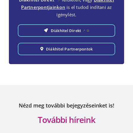
↗
Partnerpontjainkon
is el tudod indítani az
igénylést.
Diákhitel Direkt
↗
⧉
Diákhitel Partnerpontok
Nézd meg további bejegyzéseinket is!
További híreink