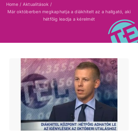
Home
Aktualitások
Már októberben megkaphatja a diákhitelt az a hallgató, aki
hétfőig leadja a kérelmét