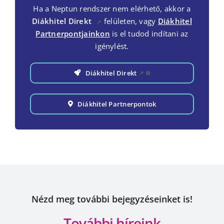
Ha a Neptun rendszer nem elérhető, akkor a
Diákhitel Direkt
felületen, vagy
Diákhitel
↗
Partnerpontjainkon
is el tudod indítani az
igénylést.
Diákhitel Direkt
↗
⧉
Diákhitel Partnerpontok
Nézd meg további bejegyzéseinket is!
További híreink