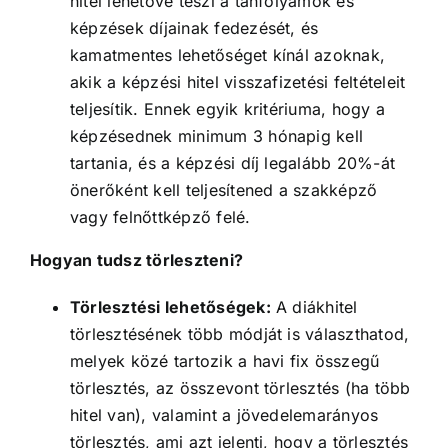
hitel lehetővé teszi a tanfolyamok és
képzések díjainak fedezését, és
kamatmentes lehetőséget kínál azoknak,
akik a képzési hitel visszafizetési feltételeit
teljesítik. Ennek egyik kritériuma, hogy a
képzésednek minimum 3 hónapig kell
tartania, és a képzési díj legalább 20%-át
önerőként kell teljesítened a szakképző
vagy felnőttképző felé.
Hogyan tudsz törleszteni?
Törlesztési lehetőségek:
A diákhitel
törlesztésének több módját is választhatod,
melyek közé tartozik a havi fix összegű
törlesztés, az összevont törlesztés (ha több
hitel van), valamint a jövedelemarányos
törlesztés, ami azt jelenti, hogy a törlesztés