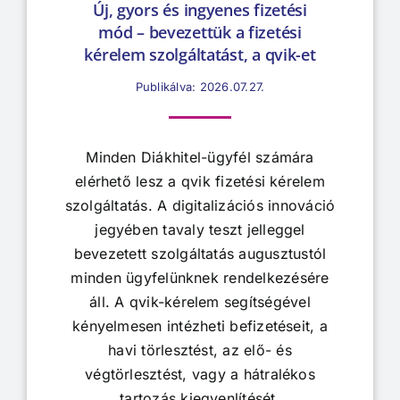
Új, gyors és ingyenes fizetési
mód – bevezettük a fizetési
kérelem szolgáltatást, a qvik-et
Publikálva: 2026.07.27.
Minden Diákhitel-ügyfél számára
elérhető lesz a qvik fizetési kérelem
szolgáltatás. A digitalizációs innováció
jegyében tavaly teszt jelleggel
bevezetett szolgáltatás augusztustól
minden ügyfelünknek rendelkezésére
áll. A qvik-kérelem segítségével
kényelmesen intézheti befizetéseit, a
havi törlesztést, az elő- és
végtörlesztést, vagy a hátralékos
tartozás kiegyenlítését.