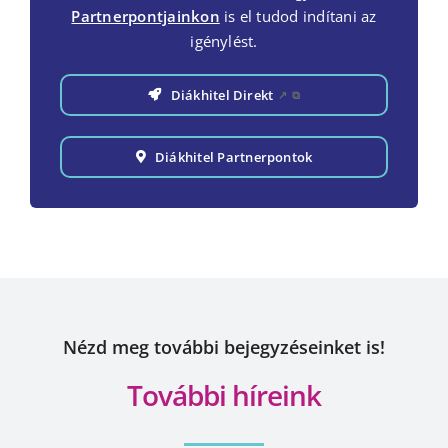
Partnerpontjainkon
is el tudod indítani az
igénylést.
Diákhitel Direkt
↗
⧉
Diákhitel Partnerpontok
Nézd meg további bejegyzéseinket is!
További híreink