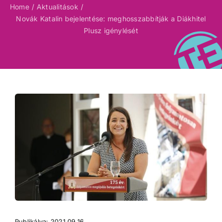
Home
Aktualitások
Novák Katalin bejelentése: meghosszabbítják a Diákhitel
Plusz igénylését
Publikálva: 2021.09.16.