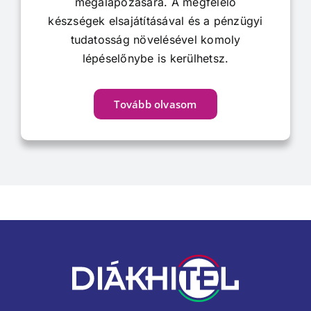
megalapozására. A megfelelő
készségek elsajátításával és a pénzügyi
tudatosság növelésével komoly
lépéselőnybe is kerülhetsz.
Tovább olvasom