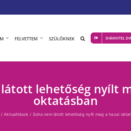
DIÁKHITEL DI
ÖM
FELVETTEM
SZÜLŐKNEK
átott lehetőség nyílt 
oktatásban
Aktualitások
Soha nem látott lehetőség nyílt meg a hazai okta