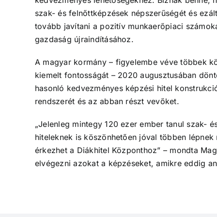
szak- és felnőttképzések népszerűségét és ezált
tovább javítani a pozitív munkaerőpiaci számoka
gazdaság újraindításához.
A magyar kormány – figyelembe véve többek közö
kiemelt fontosságát – 2020 augusztusában döntöt
hasonló kedvezményes képzési hitel konstrukciók
rendszerét és az abban részt vevőket.
„Jelenleg mintegy 120 ezer ember tanul szak- és
hiteleknek is köszönhetően jóval többen lépnek m
érkezhet a Diákhitel Központhoz” – mondta Magy
elvégezni azokat a képzéseket, amikre eddig an