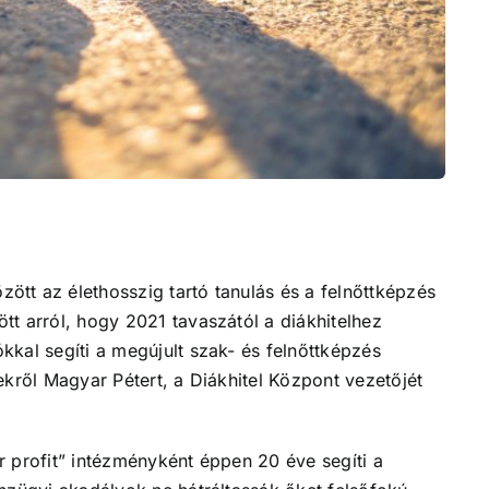
tt az élethosszig tartó tanulás és a felnőttképzés
t arról, hogy 2021 tavaszától a diákhitelhez
kal segíti a megújult szak- és felnőttképzés
ekről Magyar Pétert, a Diákhitel Központ vezetőjét
or profit” intézményként éppen 20 éve segíti a