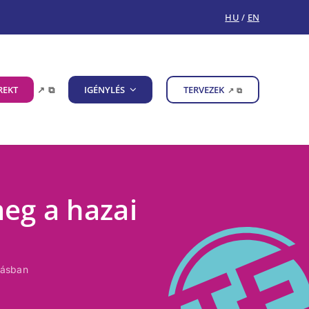
HU
/
EN
REKT
↗
⧉
IGÉNYLÉS
TERVEZEK
↗
⧉
meg a hazai
tásban