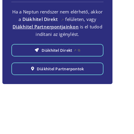
Ha a Neptun rendszer nem elérhető, akkor
a
Diákhitel Direkt
felületen, vagy
↗
Diákhitel Partnerpontjainkon
is el tudod
indítani az igénylést.
Diákhitel Direkt
↗
⧉
Diákhitel Partnerpontok