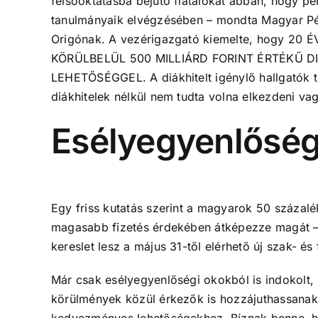
felsőoktatásba bejutó fiatalokat abban, hogy pé
tanulmányaik elvégzésében – mondta Magyar Péte
Origónak. A vezérigazgató kiemelte, hogy 2
KÖRÜLBELÜL 500 MILLIÁRD FORINT ÉRTÉKŰ 
LEHETŐSÉGGEL. A diákhitelt igénylő hallgatók t
diákhitelek nélkül nem tudta volna elkezdeni vag
Esélyegyenlősé
Egy friss kutatás szerint a magyarok 50 százal
magasabb fizetés érdekében átképezze magát – 
kereslet lesz a május 31-től elérhető új szak- és 
Már csak esélyegyenlőségi okokból is indokolt,
körülmények közül érkezők is hozzájuthassanak a
kedvezményes lehetőségekhez. Bíznak benne, ho