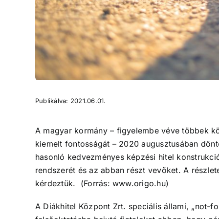
Publikálva: 2021.06.01.
A magyar kormány – figyelembe véve többek közö
kiemelt fontosságát – 2020 augusztusában döntöt
hasonló kedvezményes képzési hitel konstrukciók
rendszerét és az abban részt vevőket. A részlet
kérdeztük. (Forrás: www.origo.hu)
A Diákhitel Központ Zrt. speciális állami, „not-f