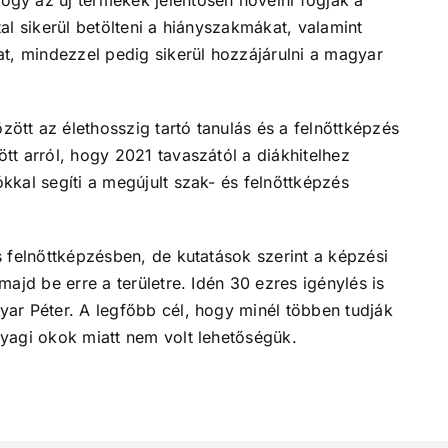
al sikerül betölteni a hiányszakmákat, valamint
t, mindezzel pedig sikerül hozzájárulni a magyar
tt az élethosszig tartó tanulás és a felnőttképzés
t arról, hogy 2021 tavaszától a diákhitelhez
kal segíti a megújult szak- és felnőttképzés
 felnőttképzésben, de kutatások szerint a képzési
ajd be erre a területre. Idén 30 ezres igénylés is
ar Péter. A legfőbb cél, hogy minél többen tudják
yagi okok miatt nem volt lehetőségük.