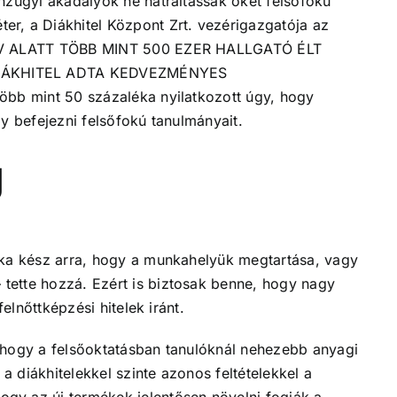
nzügyi akadályok ne hátráltassák őket felsőfokú
r, a Diákhitel Központ Zrt. vezérigazgatója az
0 ÉV ALATT TÖBB MINT 500 EZER HALLGATÓ ÉLT
DIÁKHITEL ADTA KEDVEZMÉNYES
öbb mint 50 százaléka nyilatkozott úgy, hogy
y befejezni felsőfokú tanulmányait.
g
éka kész arra, hogy a munkahelyük megtartása, vagy
tette hozzá. Ezért is biztosak benne, hogy nagy
felnőttképzési hitelek iránt.
 hogy a felsőoktatásban tanulóknál nehezebb anyagi
 diákhitelekkel szinte azonos feltételekkel a
gy az új termékek jelentősen növelni fogják a