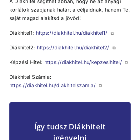
A Diákhitel segíthet abban, hogy ne az anyagi
korlátok szabjanak határt a céljaidnak, hanem Te,
saját magad alakítsd a jövőd!
Diákhitel1:
https://diakhitel.hu/diakhitel1/
⧉
Diákhitel2:
https://diakhitel.hu/diakhitel2/
⧉
Képzési Hitel:
https://diakhitel.hu/kepzesihitel/
⧉
Diákhitel Számla:
https://diakhitel.hu/diakhitelszamla/
⧉
Így tudsz Diákhitelt
igényelni