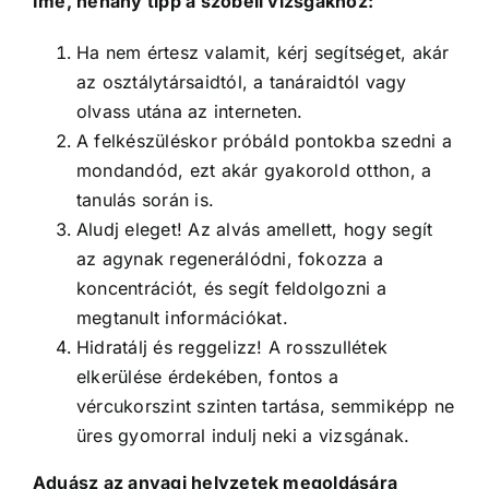
Íme, néhány tipp a szóbeli vizsgákhoz:
Ha nem értesz valamit, kérj segítséget, akár
az osztálytársaidtól, a tanáraidtól vagy
olvass utána az interneten.
A felkészüléskor próbáld pontokba szedni a
mondandód, ezt akár gyakorold otthon, a
tanulás során is.
Aludj eleget! Az alvás amellett, hogy segít
az agynak regenerálódni, fokozza a
koncentrációt, és segít feldolgozni a
megtanult információkat.
Hidratálj és reggelizz! A rosszullétek
elkerülése érdekében, fontos a
vércukorszint szinten tartása, semmiképp ne
üres gyomorral indulj neki a vizsgának.
Aduász az anyagi helyzetek megoldására