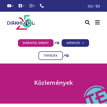
Ugrás
HU
/
EN
↗
↗
↗
a
tartalomra
Toggle
Togg
Navigati
Navi
Keresés...
ÉRDEKLŐDÖM
↗
⧉
DIÁKHITEL DIREKT
IGÉNYLÉS
FELVETTEM
↗
⧉
TERVEZEK
SZÜLŐKNEK
Közlemények