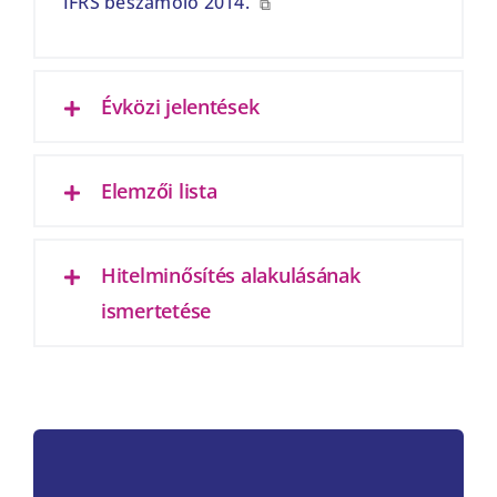
IFRS beszámoló 2014.
⧉
Évközi jelentések
Elemzői lista
Hitelminősítés alakulásának
ismertetése