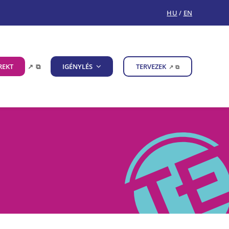
HU
/
EN
REKT
↗
⧉
IGÉNYLÉS
TERVEZEK
↗
⧉