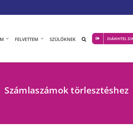
DIÁKHITEL DI
ÖM
FELVETTEM
SZÜLŐKNEK
Számlaszámok törlesztéshez