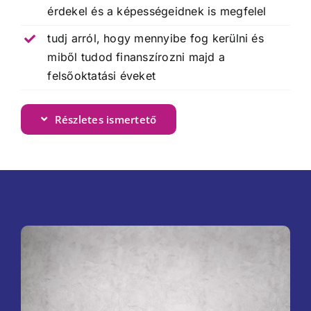
érdekel és a képességeidnek is megfelel
tudj arról, hogy mennyibe fog kerülni és
miből tudod finanszírozni majd a
felsőoktatási éveket
Részletes ismertető