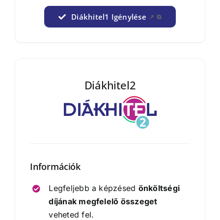
Diákhitel1 Igénylése
↗
⧉
Diákhitel2
Információk
Legfeljebb a képzésed
önköltségi
díjának megfelelő összeget
veheted fel.