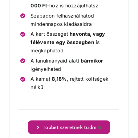
000 Ft
-hoz is hozzájuthatsz
Szabadon felhasználhatod
mindennapos kiadásaidra
A kért összeget
havonta, vagy
félévente egy összegben
is
megkaphatod
A tanulmányaid alatt
bármikor
igényelheted
A kamat
8,18%
, rejtett költségek
nélkül
.
Többet szeretnék tudni
⧉