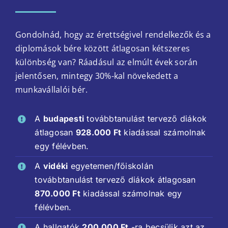
Gondolnád, hogy az érettségivel rendelkezők és a
diplomások bére között átlagosan kétszeres
különbség van? Ráadásul az elmúlt évek során
jelentősen, mintegy 30%-kal növekedett a
munkavállalói bér.
A
budapesti
továbbtanulást tervező diákok
átlagosan
928.000 Ft
kiadással számolnak
egy félévben.
A
vidéki
egyetemen/főiskolán
továbbtanulást tervező diákok átlagosan
870.000 Ft
kiadással számolnak egy
félévben.
A hallgatók
200.000 Ft
-ra becsülik azt az