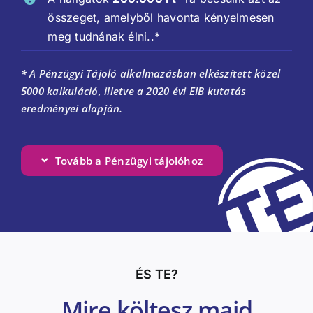
összeget, amelyből havonta kényelmesen
meg tudnának élni..*
* A Pénzügyi Tájoló alkalmazásban elkészített közel
5000 kalkuláció, illetve a 2020 évi EIB kutatás
eredményei alapján.
Tovább a Pénzügyi tájolóhoz
ÉS TE?
Mire költesz majd