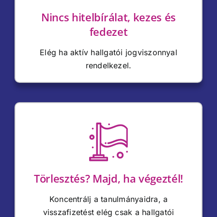
Nincs hitelbírálat, kezes és
fedezet
Elég ha aktív hallgatói jogviszonnyal
rendelkezel.
Törlesztés? Majd, ha végeztél!
Koncentrálj a tanulmányaidra, a
visszafizetést elég csak a hallgatói